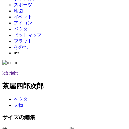
スポーツ
地図
イベント
アイコン
ベクター
ビットマップ
フラット
その他
text
left
right
茶屋四郎次郎
ベクター
人物
サイズの編集