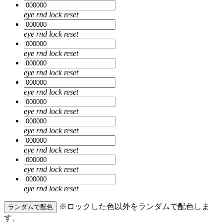
eye
rnd
lock
reset
eye
rnd
lock
reset
eye
rnd
lock
reset
eye
rnd
lock
reset
eye
rnd
lock
reset
eye
rnd
lock
reset
eye
rnd
lock
reset
eye
rnd
lock
reset
eye
rnd
lock
reset
eye
rnd
lock
reset
※ロックした色以外をランダムで配色しま
ランダムで配色
す。