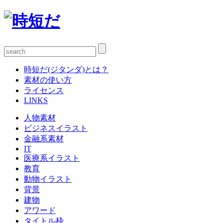
時短だ(ジタンダ)とは？
素材の使い方
ライセンス
LINKS
人物素材
ビジネスイラスト
金融系素材
IT
医療系イラスト
教育
動物イラスト
背景
建物
アワード
タイトル枠