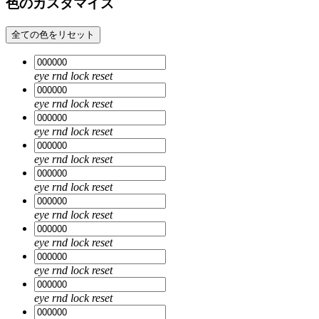
色のカスタマイズ
全ての色をリセット
eye
rnd
lock
reset
eye
rnd
lock
reset
eye
rnd
lock
reset
eye
rnd
lock
reset
eye
rnd
lock
reset
eye
rnd
lock
reset
eye
rnd
lock
reset
eye
rnd
lock
reset
eye
rnd
lock
reset