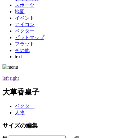
スポーツ
地図
イベント
アイコン
ベクター
ビットマップ
フラット
その他
text
left
right
大草香皇子
ベクター
人物
サイズの編集