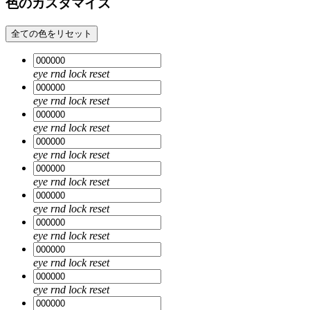
色のカスタマイズ
全ての色をリセット
eye
rnd
lock
reset
eye
rnd
lock
reset
eye
rnd
lock
reset
eye
rnd
lock
reset
eye
rnd
lock
reset
eye
rnd
lock
reset
eye
rnd
lock
reset
eye
rnd
lock
reset
eye
rnd
lock
reset