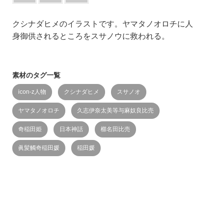
クシナダヒメのイラストです。ヤマタノオロチに人
身御供されるところをスサノウに救われる。
素材のタグ一覧
icon-z人物
クシナダヒメ
スサノオ
ヤマタノオロチ
久志伊奈太美等与麻奴良比売
奇稲田姫
日本神話
櫛名田比売
眞髪觸奇稲田媛
稲田媛